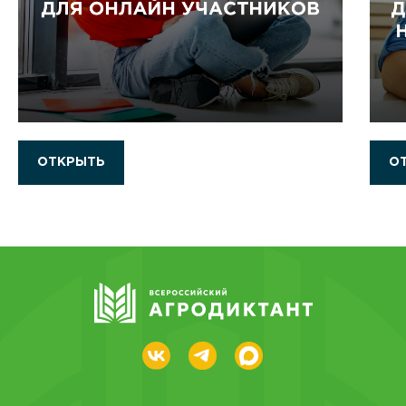
ОТКРЫТЬ
О